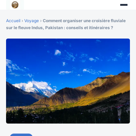
Accueil
›
Voyage
›
Comment organiser une croisière fluviale
sur le fleuve Indus, Pakistan : conseils et itinéraires ?