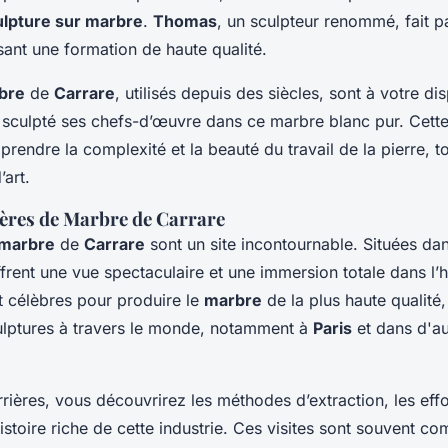
ulpture sur marbre
.
Thomas
, un sculpteur renommé, fait p
sant une formation de haute qualité.
bre
de
Carrare
, utilisés depuis des siècles, sont à votre di
sculpté ses chefs-d’œuvre dans ce marbre blanc pur. Cett
rendre la complexité et la beauté du travail de la pierre, t
art.
ières de Marbre de Carrare
 marbre
de
Carrare
sont un site incontournable. Situées da
offrent une vue spectaculaire et une immersion totale dans l’
t célèbres pour produire le
marbre
de la plus haute qualité,
lptures à travers le monde, notamment à
Paris
et dans d'au
rrières, vous découvrirez les méthodes d’extraction, les eff
histoire riche de cette industrie. Ces visites sont souvent 