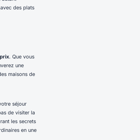
 avec des plats
prix
. Que vous
uverez une
 des maisons de
otre séjour
s de visiter la
rant les secrets
rdinaires en une