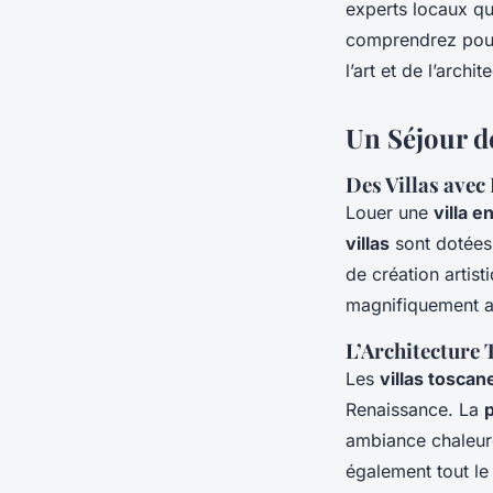
experts locaux qu
comprendrez pou
l’art et de l’archit
Un Séjour d
Des Villas avec
Louer une
villa 
villas
sont dotée
de création artist
magnifiquement a
L’Architecture 
Les
villas toscan
Renaissance. La
p
ambiance chaleur
également tout le