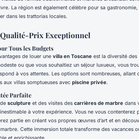
ivre. La région est également célèbre pour sa gastronomie,
r dans les trattorias locales.
Qualité-Prix Exceptionnel
our Tous les Budgets
avantages de louer une
villa en Toscane
est la diversité des
odeste ou que vous souhaitiez un séjour luxueux, vous tro
espond à vos attentes. Les options sont nombreuses, allant
 aux villas somptueuses avec
piscine privée
.
tée Parfaite
s de
sculpture
et des visites des
carrières de marbre
dans v
 inestimable à votre expérience. Vous ne vous contenterez pa
erez partie en créant vos propres œuvres d’art et en découv
u marbre. Cette immersion totale transforme des vacances o
e et enrichissante.