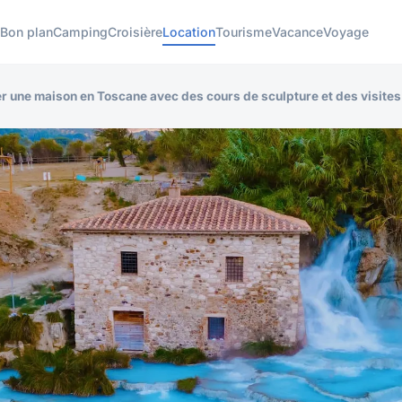
u
Bon plan
Camping
Croisière
Location
Tourisme
Vacance
Voyage
er une maison en Toscane avec des cours de sculpture et des visite