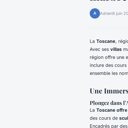
A
Adrien
9 juin 2
La
Toscane
, rég
Avec ses
villas
ma
région offre une 
inclure des cour
ensemble les nomb
Une Immersi
Plongez dans l’
La
Toscane offre
des cours de
scu
Encadrés par des 