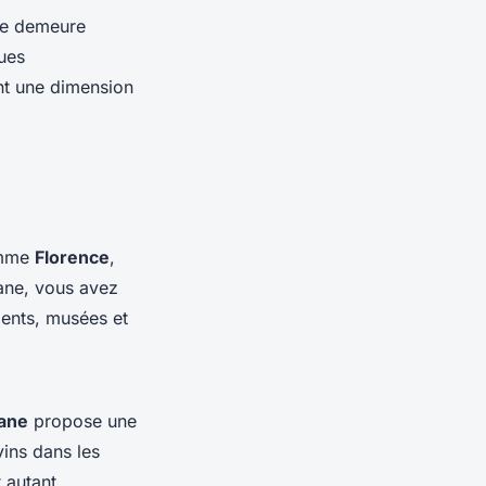
e demeure
ues
ent une dimension
comme
Florence
,
cane, vous avez
ments, musées et
ane
propose une
vins dans les
 autant