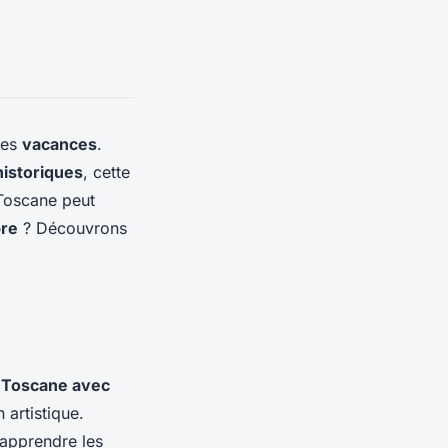
les
vacances
.
historiques
, cette
 Toscane peut
bre
? Découvrons
n
Toscane avec
 artistique.
’apprendre les