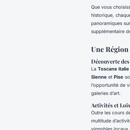
Que vous choisis
historique, chaqu
panoramiques sur 
supplémentaire de
Une Région 
Découverte des 
La
Toscane italie
Sienne
et
Pise
son
l’opportunité de 
galeries d’art.
Activités et Loi
Outre les cours 
multitude d’activ
vignobles locaux,