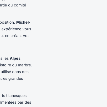
artie du comité
sposition.
Michel-
e expérience vous
out en créant vos
ns les
Alpes
histoire du marbre.
 utilisé dans des
tres grandes
orts titanesques
commentées par des