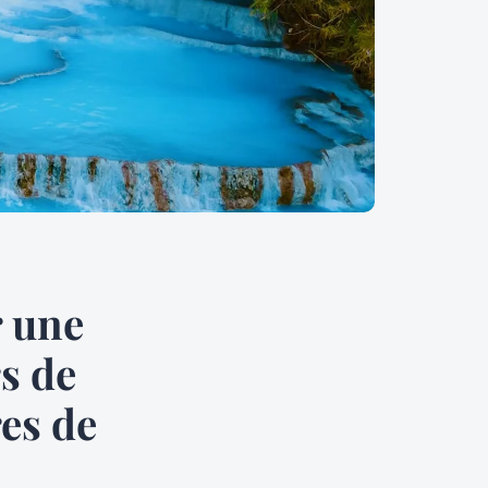
r une
s de
res de