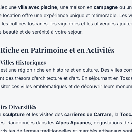
siez une
villa avec piscine
, une maison en
campagne
ou un
e location offre une expérience unique et mémorable. Les v
les collines toscanes, les vignobles et les oliveraies ajout
 beauté et de sérénité à votre séjour.
Riche en Patrimoine et en Activités
Villes Historiques
est une région riche en histoire et en culture. Des villes 
t des trésors d’architecture et d’art. En séjournant en Tos
visiter ces villes emblématiques et de découvrir leurs monu
sirs Diversifiés
de
sculpture
et les visites des
carrières de Carrare
, la
Tosc
ités. Randonnées dans les
Alpes Apuanes
, dégustations de 
 visites de fermes traditionnelles et marchés artisanaux sont