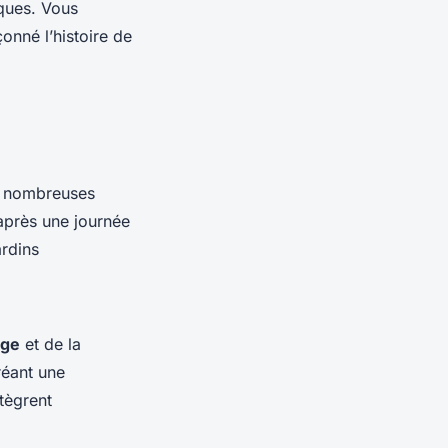
iques. Vous
çonné l’histoire de
De nombreuses
 après une journée
rdins
ge
et de la
réant une
tègrent